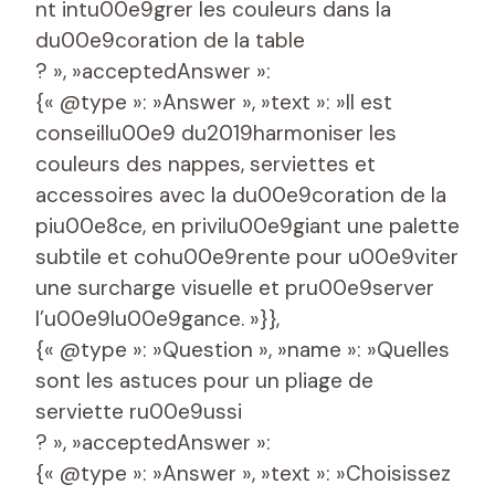
nt intu00e9grer les couleurs dans la
du00e9coration de la table
? », »acceptedAnswer »:
{« @type »: »Answer », »text »: »Il est
conseillu00e9 du2019harmoniser les
couleurs des nappes, serviettes et
accessoires avec la du00e9coration de la
piu00e8ce, en privilu00e9giant une palette
subtile et cohu00e9rente pour u00e9viter
une surcharge visuelle et pru00e9server
l’u00e9lu00e9gance. »}},
{« @type »: »Question », »name »: »Quelles
sont les astuces pour un pliage de
serviette ru00e9ussi
? », »acceptedAnswer »:
{« @type »: »Answer », »text »: »Choisissez