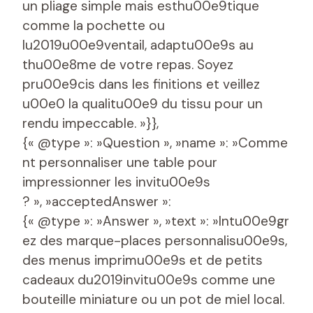
un pliage simple mais esthu00e9tique
comme la pochette ou
lu2019u00e9ventail, adaptu00e9s au
thu00e8me de votre repas. Soyez
pru00e9cis dans les finitions et veillez
u00e0 la qualitu00e9 du tissu pour un
rendu impeccable. »}},
{« @type »: »Question », »name »: »Comme
nt personnaliser une table pour
impressionner les invitu00e9s
? », »acceptedAnswer »:
{« @type »: »Answer », »text »: »Intu00e9gr
ez des marque-places personnalisu00e9s,
des menus imprimu00e9s et de petits
cadeaux du2019invitu00e9s comme une
bouteille miniature ou un pot de miel local.