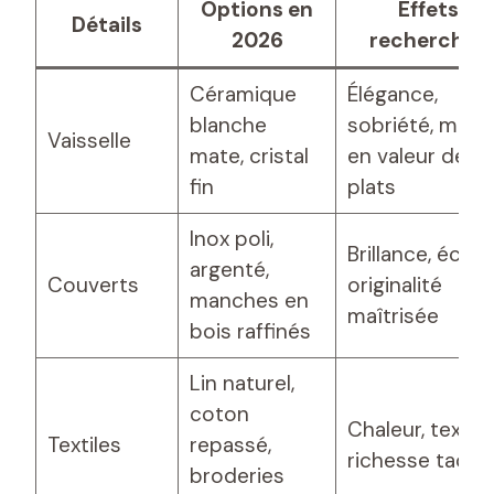
Options en
Effets
Détails
2026
recherchés
Céramique
Élégance,
blanche
sobriété, mise
Vaisselle
mate, cristal
en valeur des
fin
plats
Inox poli,
Brillance, éclat,
argenté,
Couverts
originalité
manches en
maîtrisée
bois raffinés
Lin naturel,
coton
Chaleur, textur
Textiles
repassé,
richesse tactil
broderies