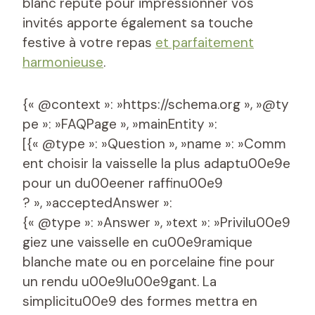
blanc réputé pour impressionner vos
invités apporte également sa touche
festive à votre repas
et parfaitement
harmonieuse
.
{« @context »: »https://schema.org », »@ty
pe »: »FAQPage », »mainEntity »:
[{« @type »: »Question », »name »: »Comm
ent choisir la vaisselle la plus adaptu00e9e
pour un du00eener raffinu00e9
? », »acceptedAnswer »:
{« @type »: »Answer », »text »: »Privilu00e9
giez une vaisselle en cu00e9ramique
blanche mate ou en porcelaine fine pour
un rendu u00e9lu00e9gant. La
simplicitu00e9 des formes mettra en