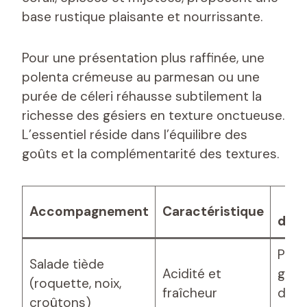
base rustique plaisante et nourrissante.
Pour une présentation plus raffinée, une
polenta crémeuse au parmesan ou une
purée de céleri réhausse subtilement la
richesse des gésiers en texture onctueuse.
L’essentiel réside dans l’équilibre des
goûts et la complémentarité des textures.
C
Accompagnement
Caractéristique
d’as
Poêle
Salade tiède
Acidité et
gési
(roquette, noix,
fraîcheur
dégl
croûtons)