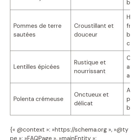
bals
Herb
Pommes de terre
Croustillant et
fraî
sautées
douceur
beur
cuis
Cuis
Rustique et
Lentilles épicées
avec
nourrissant
arom
Ajou
Onctueux et
Polenta crémeuse
parm
délicat
beur
{« @context »: »https://schema.org », »@ty
pe »: »FAQPage », »mainEntity »: