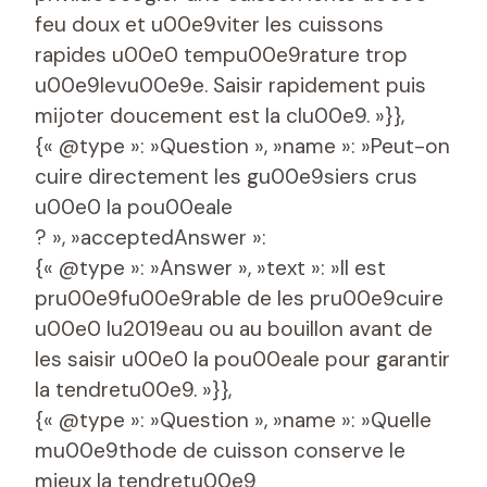
feu doux et u00e9viter les cuissons
rapides u00e0 tempu00e9rature trop
u00e9levu00e9e. Saisir rapidement puis
mijoter doucement est la clu00e9. »}},
{« @type »: »Question », »name »: »Peut-on
cuire directement les gu00e9siers crus
u00e0 la pou00eale
? », »acceptedAnswer »:
{« @type »: »Answer », »text »: »Il est
pru00e9fu00e9rable de les pru00e9cuire
u00e0 lu2019eau ou au bouillon avant de
les saisir u00e0 la pou00eale pour garantir
la tendretu00e9. »}},
{« @type »: »Question », »name »: »Quelle
mu00e9thode de cuisson conserve le
mieux la tendretu00e9