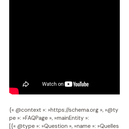
{« @context »: »https://schema.org », »@ty
pe »: »FAQPage », »mainEntity »:
[{« @type »: »Question », »name »: »Quelles