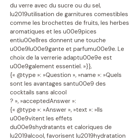
du verre avec du sucre ou du sel,
lu2019utilisation de garnitures comestibles
comme les brochettes de fruits, les herbes
aromatiques et les u00e9pices
entiu00e8res donnent une touche
u00e9lu00e9gante et parfumu00e9e. Le
choix de la verrerie adaptu00e9e est
u00e9galement essentiel. »}},
{« @type »: »Question », »name »: »Quels
sont les avantages santu00e9 des
cocktails sans alcool
? », »acceptedAnswer »:
{« @type »: »Answer », »text »: »Ils
u00e9vitent les effets
du00e9shydratants et caloriques de
lu2019alcool, favorisent lu2019hydratation