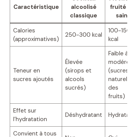
Caractéristique
alcoolisé
fruité et
classique
sain
Calories
100-150
250-300 kcal
(approximatives)
kcal
Faible à
Élevée
modérée
Teneur en
(sirops et
(sucres
sucres ajoutés
alcools
naturels
sucrés)
des
fruits)
Effet sur
Déshydratant
Hydratant
l’hydratation
Convient à tous