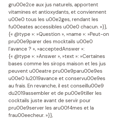
gru00e2ce aux jus naturels, apportent
vitamines et antioxydants, et conviennent
u00e0 tous les u00e2ges, rendant les
fu00eates accessibles u00e0 chacun. »}},
{« @type »: »Question », »name »: »Peut-on
pru00e9parer des mocktails u00e0
l’avance ? », »acceptedAnswer »:
{« @type »: »Answer », »text »: »Certaines
bases comme les sirops maison et les jus
peuvent u00eatre pru00e9paru00e9es
u00e0 lu2019avance et conservu00e9es
au frais. En revanche, il est conseillu00e9
du2019assembler et de pu00e9tiller les
cocktails juste avant de servir pour
pru00e9server les aru00f4mes et la
frau00eecheur. »}},