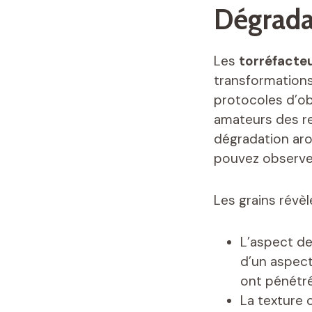
Dégrada
Les
torréfacteu
transformations
protocoles d’ob
amateurs des re
dégradation aro
pouvez observe
Les grains révè
L’aspect de 
d’un aspect
ont pénétré 
La texture 