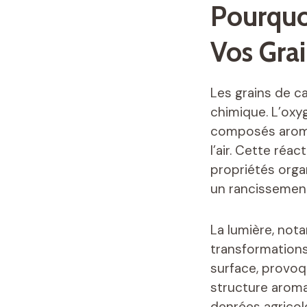
Pourquo
Vos Grai
Les grains de c
chimique. L’ox
composés aroma
l’air. Cette réa
propriétés orga
un rancissement
La lumière, not
transformations
surface, provoq
structure aroma
denrées agricol