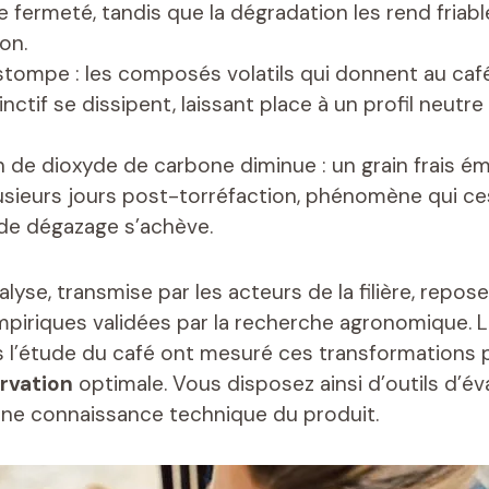
e fermeté, tandis que la dégradation les rend friab
on.
stompe : les composés volatils qui donnent au caf
tinctif se dissipent, laissant place à un profil neut
on de dioxyde de carbone diminue : un grain frais 
sieurs jours post-torréfaction, phénomène qui ce
de dégazage s’achève.
nalyse, transmise par les acteurs de la filière, repos
piriques validées par la recherche agronomique. L
s l’étude du café ont mesuré ces transformations p
ervation
optimale. Vous disposez ainsi d’outils d’év
une connaissance technique du produit.