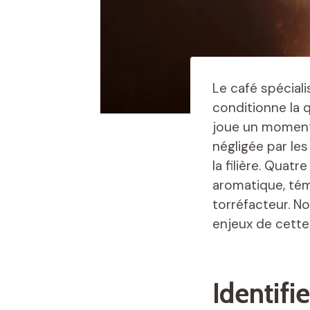
Le café spéciali
conditionne la q
joue un moment 
négligée par le
la filière. Qua
aromatique, té
torréfacteur. N
enjeux de cett
Identifi