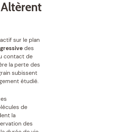
Altèrent
ctif sur le plan
gressive
des
u contact de
lère la perte des
grain subissent
rgement étudié.
ces
olécules de
ent la
servation des
la durée de vie