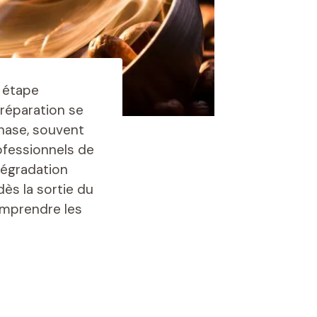
e étape
 préparation se
hase, souvent
ofessionnels de
dégradation
s la sortie du
omprendre les