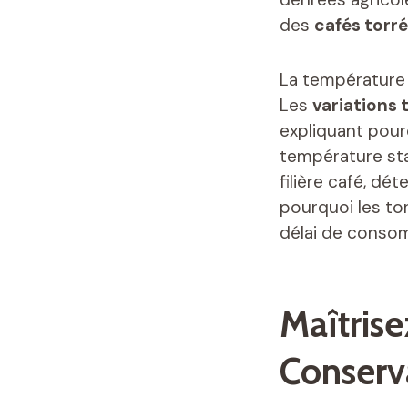
des
cafés torré
La température
Les
variations
expliquant pou
température sta
filière café, d
pourquoi les to
délai de conso
Maîtris
Conserv