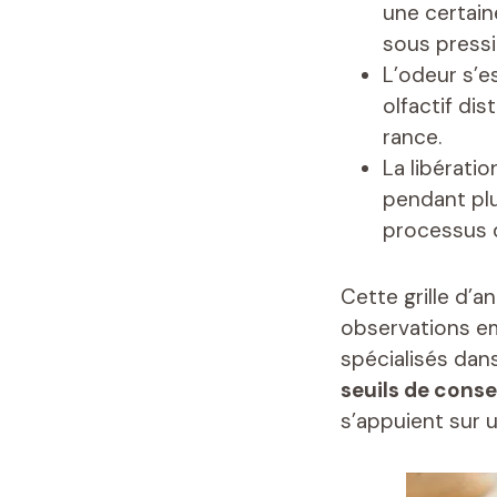
une certain
sous pressi
L’odeur s’e
olfactif dis
rance.
La libérati
pendant plu
processus 
Cette grille d’a
observations em
spécialisés dan
seuils de cons
s’appuient sur 