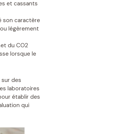
les et cassants
é son caractère
re ou légèrement
émet du CO2
sse lorsque le
e sur des
es laboratoires
our établir des
aluation qui