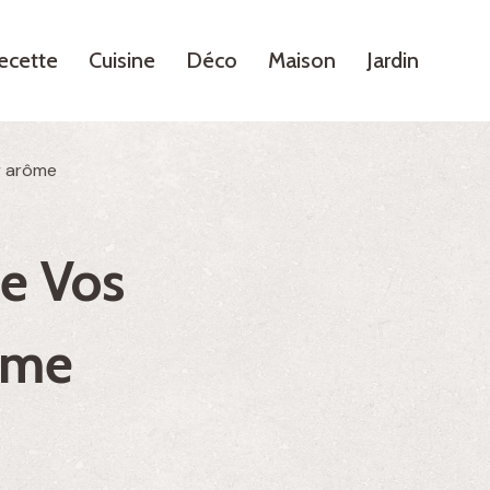
ecette
Cuisine
Déco
Maison
Jardin
r arôme
e Vos
ôme