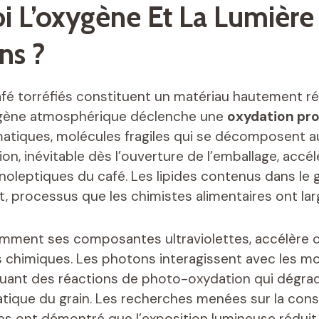
i L’oxygène Et La Lumière 
ns ?
afé torréfiés constituent un matériau hautement réa
ygène atmosphérique déclenche une
oxydation pro
tiques, molécules fragiles qui se décomposent a
ction, inévitable dès l’ouverture de l’emballage, accé
noleptiques du café. Les lipides contenus dans le 
, processus que les chimistes alimentaires ont la
amment ses composantes ultraviolettes, accélère 
 chimiques. Les photons interagissent avec les m
uant des réactions de photo-oxydation qui dégrad
tique du grain. Les recherches menées sur la con
es ont démontré que l’exposition lumineuse réduit 