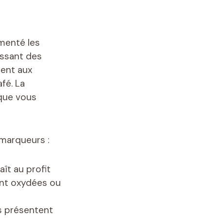
enté les
issant des
tent aux
fé. La
 que vous
 marqueurs :
aît au profit
sont oxydées ou
és présentent